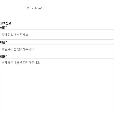
031-225-3291
고객정보
성함
*
메일
*
내용
*