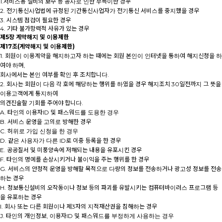
1.서비스용 설비의 보수 등 공사로 인한 부득이한 경우
2. 전기통신사업법에 규정된 기간통신사업자가 전기통신 서비스를 중지했을 경우
3. 시스템 점검이 필요한 경우
4. 기타 불가항력적 사유가 있는 경우
제5장 계약해지 및 이용제한
제17조(계약해지 및 이용제한)
1. 회원이 이용계약을 해지하고자 하는 때에는 회원 본인이 인터넷을 통하여 해지신청을 하
여야 하며,
회사에서는 본인 여부를 확인 후 조치합니다.
2. 회사는 회원이 다음 각 호에 해당하는 행위를 하였을 경우 해지조치 30일전까지 그 뜻을
이용고객에게 통지하여
의견진술할 기회를 주어야 합니다.
A. 타인의 이용자ID 및 패스워드를 도용한 경우
B. 서비스 운영을 고의로 방해한 경우
C. 허위로 가입 신청을 한 경우
D. 같은 사용자가 다른 ID로 이중 등록을 한 경우
E. 공공질서 및 미풍양속에 저해되는 내용을 유포시킨 경우
F. 타인의 명예를 손상시키거나 불이익을 주는 행위를 한 경우
G. 서비스의 안정적 운영을 방해할 목적으로 다량의 정보를 전송하거나 광고성 정보를 전송
하는 경우
H. 정보통신설비의 오작동이나 정보 등의 파괴를 유발시키는 컴퓨터바이러스 프로그램 등
을 유포하는 경우
I. 회사 또는 다른 회원이나 제3자의 지적재산권을 침해하는 경우
J. 타인의 개인정보, 이용자ID 및 패스워드를 부정하게 사용하는 경우