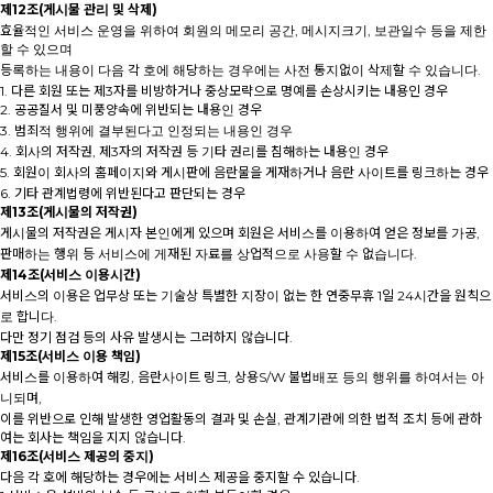
제12조(게시물 관리 및 삭제)
효율적인 서비스 운영을 위하여 회원의 메모리 공간, 메시지크기, 보관일수 등을 제한
할 수 있으며
등록하는 내용이 다음 각 호에 해당하는 경우에는 사전 통지없이 삭제할 수 있습니다.
1. 다른 회원 또는 제3자를 비방하거나 중상모략으로 명예를 손상시키는 내용인 경우
2. 공공질서 및 미풍양속에 위반되는 내용인 경우
3. 범죄적 행위에 결부된다고 인정되는 내용인 경우
4. 회사의 저작권, 제3자의 저작권 등 기타 권리를 침해하는 내용인 경우
5. 회원이 회사의 홈페이지와 게시판에 음란물을 게재하거나 음란 사이트를 링크하는 경우
6. 기타 관계법령에 위반된다고 판단되는 경우
제13조(게시물의 저작권)
게시물의 저작권은 게시자 본인에게 있으며 회원은 서비스를 이용하여 얻은 정보를 가공,
판매하는 행위 등 서비스에 게재된 자료를 상업적으로 사용할 수 없습니다.
제14조(서비스 이용시간)
서비스의 이용은 업무상 또는 기술상 특별한 지장이 없는 한 연중무휴 1일 24시간을 원칙으
로 합니다.
다만 정기 점검 등의 사유 발생시는 그러하지 않습니다.
제15조(서비스 이용 책임)
서비스를 이용하여 해킹, 음란사이트 링크, 상용S/W 불법배포 등의 행위를 하여서는 아
니되며,
이를 위반으로 인해 발생한 영업활동의 결과 및 손실, 관계기관에 의한 법적 조치 등에 관하
여는 회사는 책임을 지지 않습니다.
제16조(서비스 제공의 중지)
다음 각 호에 해당하는 경우에는 서비스 제공을 중지할 수 있습니다.